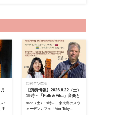
2026年7月20日
８月
【演奏情報】2026.8.22（土）
19時～「Folk＆Fika」音楽と
フィーカで過ごす北欧の夏の
ルパ
8/22（土）19時～、東大島のスウ
夜＠オーテルトウキョウ（東
付中
ェーデンカフェ「Åter Toky…
大島）