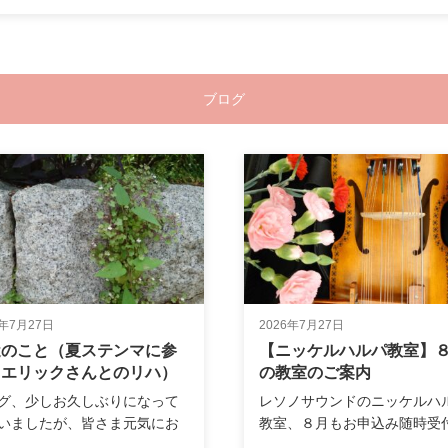
ブログ
6年7月27日
2026年7月27日
近のこと（夏ステンマに参
【ニッケルハルパ教室】
・エリックさんとのリハ）
の教室のご案内
グ、少しお久しぶりになって
レソノサウンドのニッケルハ
いましたが、皆さま元気にお
教室、８月もお申込み随時受
しでし…
です！ 教…