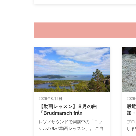
2026年8月2日
202
【動画レッスン】８月の曲
最
「Brudmarsch från
加
Jämtland」公開のお知らせ
レソノサウンドで開講中の「ニッ
ブロ
ケルハルパ動画レッスン」。 ご自
しま
宅で何度…
過ご