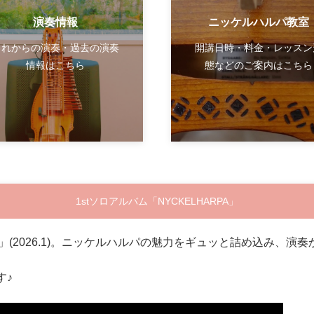
演奏情報
ニッケルハルパ教室
これからの演奏・過去の演奏
開講日時・料金・レッスン
情報はこちら
態などのご案内はこちら
1stソロアルバム「NYCKELHARPA」
RPA」(2026.1)。ニッケルハルパの魅力をギュッと詰め込み
す♪