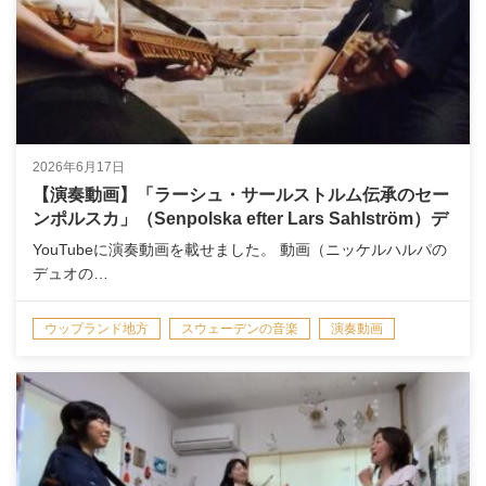
2026年6月17日
【演奏動画】「ラーシュ・サールストルム伝承のセー
ンポルスカ」（Senpolska efter Lars Sahlström）デ
ュオ
YouTubeに演奏動画を載せました。 動画（ニッケルハルパの
デュオの…
ウップランド地方
スウェーデンの音楽
演奏動画
演奏情報/NEWS