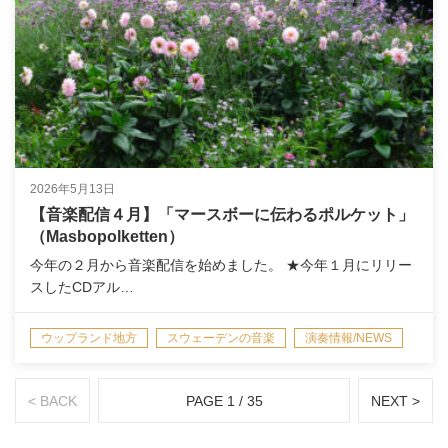
2026年5月13日
【音楽配信４月】「マースボーに伝わるポルケット」
（Masbopolketten）
今年の２月から音楽配信を始めました。 ★今年１月にリリー
スしたCDアル…
ウップランド地方
スウェーデンの音楽
演奏情報/NEWS
音楽配信
< BACK
PAGE 1 / 35
NEXT >