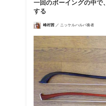
一回のボーイングの中で
する
峰村茜
／ ニッケルハルパ奏者