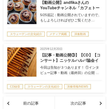
【動画公開】andfikaさんの
YouTubeチャンネル「カフェトー
ク」北欧対談に出演（１時間）
5/25追記：動画公開されていますので、
もしよろしければぜひご覧くださ…
スウェーデンの文化紹介
メディア掲載
演奏動画
演奏情報/NEWS
留学のこと
2025年12月20日
【記事・動画公開③】【CD】【コ
ンサート】ニッケルハルパ協会イ
ンタビュー③/1st
今回は告知が３つあります！ ①インタ
Album「NYCKELHARPA」CD販
ビュー記事・動画（最終回）の公開 …
売/ソロコンサート決定
CD録音
スウェーデンの文化紹介
演奏情報/NEWS
留学のこと
前の記事
次の記事