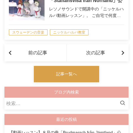
「Staffansvisa från Norrland」公
開のお知らせ
レソノサウンドで開講中の「ニッケルハ
ルパ動画レッスン」。 ご自宅で何度…
スウェーデンの音楽
ニッケルハルパ教室
演奏情報/NEWS
前の記事
次の記事
記事一覧へ
ブログ内検索
検
索:
最近の投稿
【動画レッスン】８月の曲「Brudmarsch från Jämtland」公