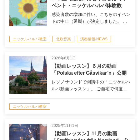
ベント・ニッケルハルパ体験教
室】8/8（日）・8/9（月・祝）「真
感染者数の増加に伴い、こちらのイベン
夏の北欧会」＠レソノサウンド
トの中止（延期）が決定しました。 …
（巣鴨）
ニッケルハルパ教室
北欧音楽
演奏情報/NEWS
2026年6月1日
【動画レッスン】６月の動画
「Polska efter Gåsvikar’n」公開
のお知らせ
レソノサウンドで開講中の「ニッケルハ
ルパ動画レッスン」。 ご自宅で何度…
ニッケルハルパ教室
2025年11月1日
【動画レッスン】11月の動画