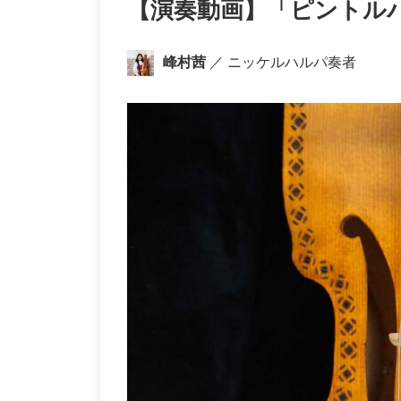
【演奏動画】「ピントルパフル
峰村茜
／ ニッケルハルパ奏者