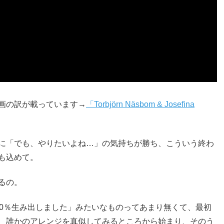
画の訳が載っています→
「Torbjörn Näsbom & Josefina
）
に「でも、やりたいよね…」の気持ちが勝ち、こういう終わ
も込めて。
るの。
00％生み出しました」みたいなものってあまり無くて、最初
、誰かのアレンジを真似してみるところから始まり、そのう