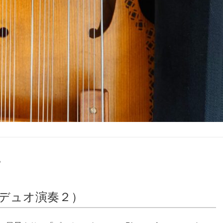
。
デュオ演奏２）