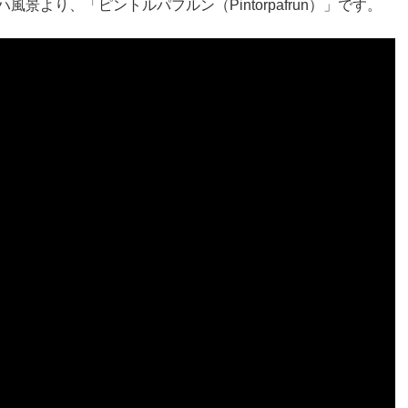
ハ風景より、「ピントルパフルン（Pintorpafrun）」です。