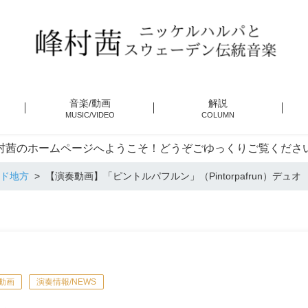
音楽/動画
解説
MUSIC/VIDEO
COLUMN
村茜のホームページへようこそ！どうぞごゆっくりご覧くださ
ド地方
【演奏動画】「ピントルパフルン」（Pintorpafrun）デュオ
動画
演奏情報/NEWS