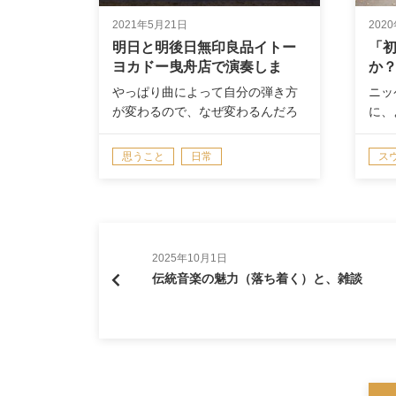
2021年5月21日
202
明日と明後日無印良品イトー
「
ヨカドー曳舟店で演奏しま
か
す。
やっぱり曲によって自分の弾き方
ニッ
が変わるので、なぜ変わるんだろ
に、
う？とか何…
がこ
思うこと
日常
ス
演奏情報/NEWS
ニ
演奏時のポイント・身体のこと
2025年10月1日
伝統音楽の魅力（落ち着く）と、雑談