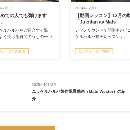
0年7月1日
2024年12月1日
初めての人でも弾けます
【動画レッスン】12月の
？」
「Julottan av Mats
Wallman」公開のお知ら
ケルハルパをご紹介する際
レソノサウンドで開講中の「
よく受ける質問のうちの一つ
ケルハルパ動画レッスン」。 
ちらです…
宅で何度…
ウェーデンの音楽
ニッケルハルパ教室
ッケルハルパ教室
思うこと
演奏情報/NEWS
2025年10月2日
ニッケルハルパ製作風景動画（Mats Wester）の紹
介