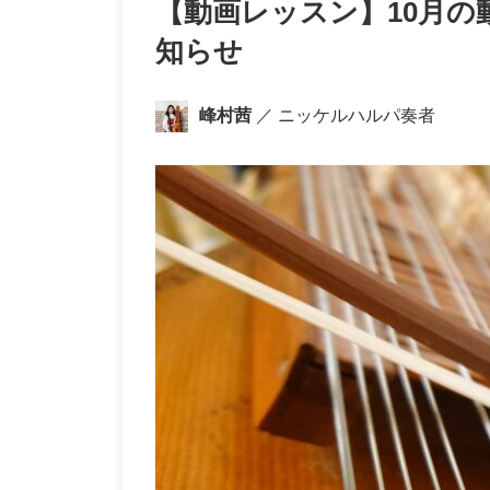
【動画レッスン】10月の動画「
知らせ
峰村茜
／ ニッケルハルパ奏者