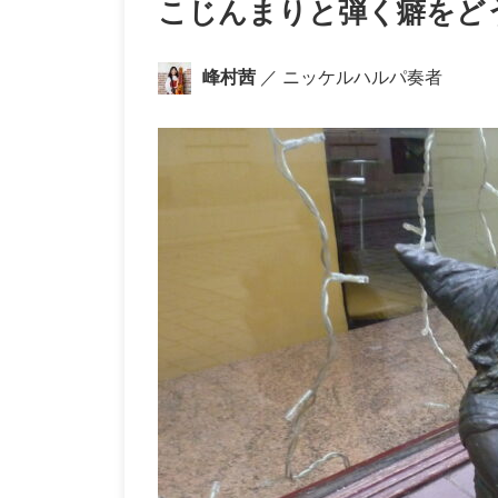
こじんまりと弾く癖をど
峰村茜
／ ニッケルハルパ奏者